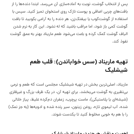
پس از انتخاب گوشت، نوبت به آماده‌سازی آن می‌رسد. ابتدا دنده‌ها را از
بافت‌های چربی اضافی و پوست نازک روی استخوان تمیز کنید. سپس با
استفاده از گوشت‌کوب یا بیفتک‌زن، هر دنده را به آرامی بکوبید تا بافت
گوشت کمی باز شود، اما مراقب باشید که له نشود. این کار به نرم شدن
الیاف گوشت کمک کرده و باعث می‌شود طعم ماریناد بهتر به عمق گوشت
نفوذ کند.
تهیه ماریناد (سس خواباندن): قلب طعم
شیشلیک
ماریناد، اصلی‌ترین بخش در تهیه شیشلیک مجلسی است که طعم و نرمی
بی‌نظیری به گوشت می‌بخشد. برای تهیه آن، در یک ظرف بزرگ و غیرفلزی
(شیشه‌ای یا پلاستیکی)، ماست پرچرب، زعفران دم‌کرده غلیظ، پیاز خلالی
شده، آب لیموی تازه، روغن زیتون، سیر رنده شده و ادویه‌ها (به جز نمک)
را با هم به خوبی مخلوط کنید تا یکدست شوند.
اهمیت و نقش هر جزء در ماریناد شیشلیک