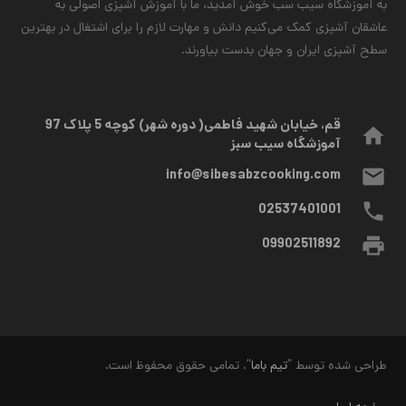
به آموزشگاه سیب سب خوش آمدید، ما با آموزش آشپزی اصولی به
عاشقان آشپزی کمک می‌کنیم دانش و مهارت لازم را برای اشتغال در بهترین
سطح آشپزی ایران و جهان بدست بیاورند.
قم، خیابان شهید فاطمی( دوره شهر) کوچه 5 پلاک 97
home
آموزشگاه سیب سبز
mail
info@sibesabzcooking.com
phone
02537401001
print
09902511892
طراحی شده توسط “
تیم باما
“. تمامی حقوق محفوظ است.