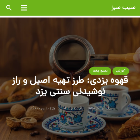
سیب سبز
search
آموزشی
دستور پخت
قهوه یزدی: طرز تهیه اصیل و راز
نوشیدنی سنتی یزد
مهر 5, 1404
مدیر سایت
بدون دیدگاه