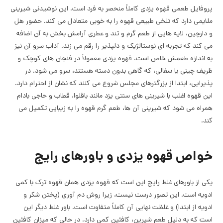
پروفایل طعمی قهوه یزدی کاملاً منحصر به فرد است. این نوشیدنی شیرینی
ملایمی دارد که تلخی طبیعی قهوه را به خوبی متعادل می کند. حضور هل
و دارچین، لایه هایی از طعم گرم و تند و عطری آرامش بخش به آن اضافه
می کند که تجربه ای نوستالژیک و دلپذیر را رقم می زند. آداب سرو آن نیز
به اندازه طعمش خاص است. قهوه یزدی معمولاً در فنجان های کوچک و
ظریف چینی یا سفالی، که گاهی بدون دسته هستند، سرو می شود. در
پذیرایی، ابتدا از بزرگترهای مجلس شروع می کنند که نشان از احترام دارد.
این قهوه اغلب با شیرینی های سنتی یزد مانند باقلوا، قطاب و حاجی بادام
همراه می شود که شیرینی آن ها، طعم گرم قهوه را به زیبایی تکمیل می
کند.
خواص قهوه یزدی و باورهای رایج
یکی از باورهای غلط رایج این است که قهوه یزدی همان قهوه ترک با کمی
ادویه است. این تصور درست نیست، زیرا روش دم آوری (پختن شکر و
ادویه از ابتدا) و غلظت نهایی آن کاملاً متفاوت است. باور غلط دیگر این
است که به دلیل طعم شیرین، کافئین کمی دارد. در حالی که میزان کافئین