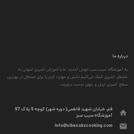
درباره ما
به آموزشگاه سیب سب خوش آمدید، ما با آموزش آشپزی اصولی به
عاشقان آشپزی کمک می‌کنیم دانش و مهارت لازم را برای اشتغال در بهترین
سطح آشپزی ایران و جهان بدست بیاورند.
قم، خیابان شهید فاطمی( دوره شهر) کوچه 5 پلاک 97
home
آموزشگاه سیب سبز
mail
info@sibesabzcooking.com