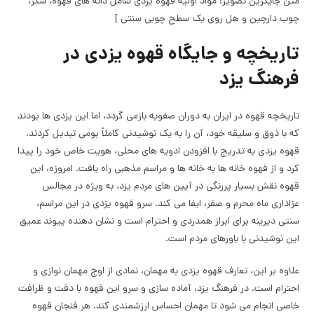
متن جایگزین تصویر: مواد اولیه قهوه یزدی شامل دانه های قهوه، شکر،
چوب دارچین و هل روی یک سطح چوبی سنتی ]
تاریخچه و جایگاه قهوه یزدی در
فرهنگ یزد
تاریخچه قهوه در ایران به دوران صفویه بازمی گردد، اما این یزدی ها بودند
که با ذوق و سلیقه خود، آن را به یک نوشیدنی کاملاً بومی تبدیل کردند.
قهوه یزدی به تدریج با افزودن ادویه های محلی، هویت خاص خود را پیدا
کرد و از قهوه خانه ها به خانه ها و مراسم مذهبی راه یافت. امروزه، این
قهوه نقش بسیار پررنگی در آیین های مردم یزد، به ویژه در مجالس
عزاداری ماه محرم و صفر، ایفا می کند. سرو قهوه یزدی در این مراسم،
سنتی دیرینه برای ابراز همدردی و احترام است و نشان دهنده پیوند عمیق
این نوشیدنی با باورهای مردم است.
علاوه بر این، تعارف قهوه یزدی به مهمان، نمادی از اوج مهمان نوازی و
احترام است. در فرهنگ یزد، آماده سازی و سرو این قهوه با دقت و ظرافت
خاصی انجام می شود تا مهمان احساس ارزشمندی کند. هر فنجان قهوه