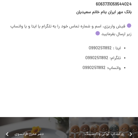
6063731059544024
بانک مهر ایران بنام خانم سعیدیان
فیش واریزی، اسم و شماره تماس خود را به تلگرام یا ایتا و یا واتساپ
زیر ارسال بفرمایید
ایتا : 09902511892
تلگرام: 09902511892
واتساپ: 09902511892
ورکشاپ کوکی و آیسینگ
دسر مدرن فرانسوی