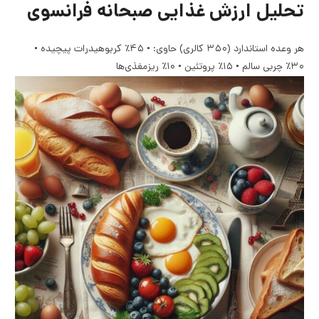
تحلیل ارزش غذایی صبحانه فرانسوی
هر وعده استاندارد (۳۵۰ کالری) حاوی: • ۴۵٪ کربوهیدرات پیچیده •
۳۰٪ چربی سالم • ۱۵٪ پروتئین • ۱۰٪ ریزمغذی‌ها