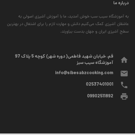
درباره ما
به آموزشگاه سیب سب خوش آمدید، ما با آموزش آشپزی اصولی به
عاشقان آشپزی کمک می‌کنیم دانش و مهارت لازم را برای اشتغال در بهترین
سطح آشپزی ایران و جهان بدست بیاورند.
قم، خیابان شهید فاطمی( دوره شهر) کوچه 5 پلاک 97
home
آموزشگاه سیب سبز
mail
info@sibesabzcooking.com
phone
02537401001
print
09902511892