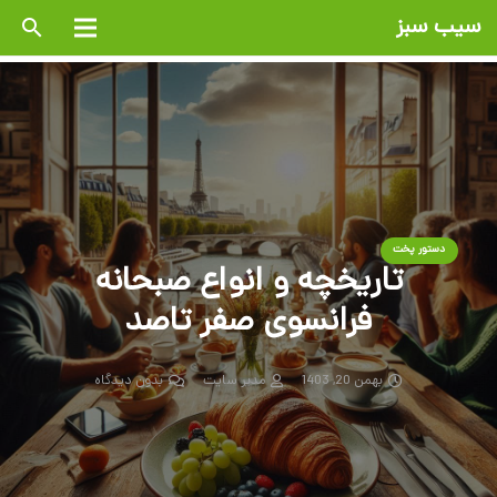
سیب سبز
search
دستور پخت
تاریخچه و انواع صبحانه
فرانسوی صفر تاصد
بهمن 20, 1403
مدیر سایت
بدون دیدگاه