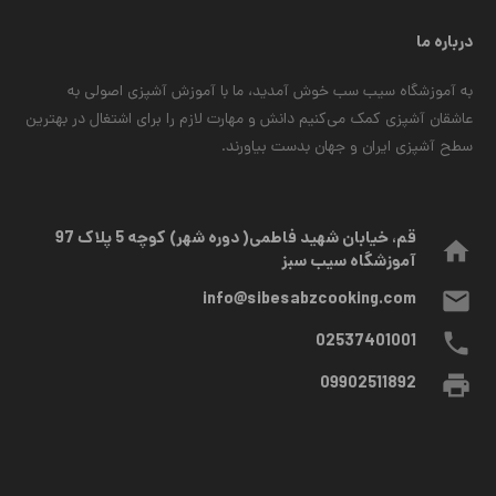
درباره ما
به آموزشگاه سیب سب خوش آمدید، ما با آموزش آشپزی اصولی به
عاشقان آشپزی کمک می‌کنیم دانش و مهارت لازم را برای اشتغال در بهترین
سطح آشپزی ایران و جهان بدست بیاورند.
قم، خیابان شهید فاطمی( دوره شهر) کوچه 5 پلاک 97
home
آموزشگاه سیب سبز
mail
info@sibesabzcooking.com
phone
02537401001
print
09902511892