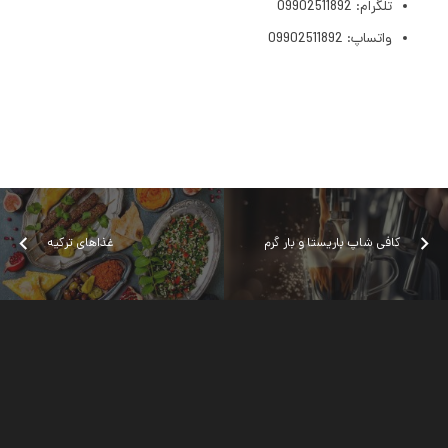
تلگرام: 09902511892
واتساپ: 09902511892
کافی شاپ باریستا و بار گرم
غذاهای ترکیه